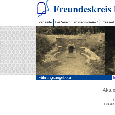
Freundeskreis 
Startseite
Der Verein
Wissen-von-A--Z
Presse-Li
I
Aktue
D
Für di