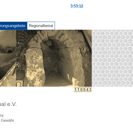
3:53:13
rungsangebote
Regionalbeirat
l e.V.
ht.
e Gewähr.