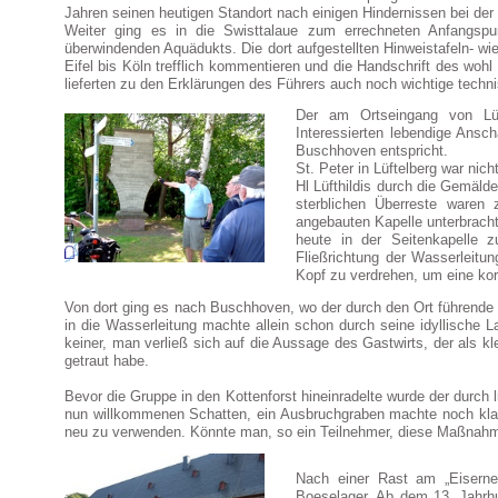
Jahren seinen heutigen Standort nach einigen Hindernissen bei der 
Weiter ging es in die Swisttalaue zum errechneten Anfangsp
überwindenden Aquädukts. Die dort aufgestellten Hinweistafeln- w
Eifel bis Köln trefflich kommentieren und die Handschrift des wohl
lieferten zu den Erklärungen des Führers auch noch wichtige techni
Der am Ortseingang von Lüft
Interessierten lebendige Ansc
Buschhoven entspricht.
St. Peter in Lüftelberg war ni
Hl Lüfthildis durch die Gemälde
sterblichen Überreste waren
angebauten Kapelle unterbrac
heute in der Seitenkapelle z
Fließrichtung der Wasserleitu
Kopf zu verdrehen, um eine kor
Von dort ging es nach Buschhoven, wo der durch den Ort führende 
in die Wasserleitung machte allein schon durch seine idyllische 
keiner, man verließ sich auf die Aussage des Gastwirts, der als k
getraut habe.
Bevor die Gruppe in den Kottenforst hineinradelte wurde der durch
nun willkommenen Schatten, ein Ausbruchgraben machte noch klar, 
neu zu verwenden. Könnte man, so ein Teilnehmer, diese Maßnahme
Nach einer Rast am „Eiserne
Boeselager. Ab dem 13. Jahrhu