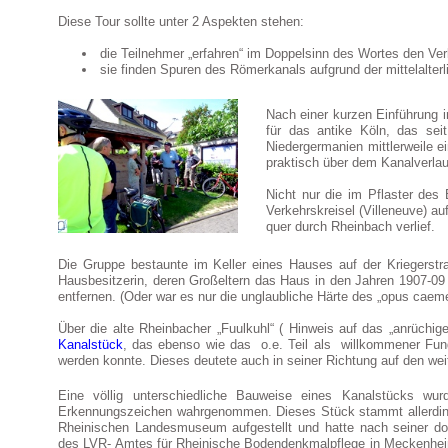
Diese Tour sollte unter 2 Aspekten stehen:
die Teilnehmer „erfahren“ im Doppelsinn des Wortes den Ver
sie finden Spuren des Römerkanals aufgrund der mittelalter
Nach einer kurzen Einführung 
für das antike Köln, das sei
Niedergermanien mittlerweile 
praktisch über dem Kanalverlau
Nicht nur die im Pflaster des
Verkehrskreisel (Villeneuve) au
quer durch Rheinbach verlief.
Die Gruppe bestaunte im Keller eines Hauses auf der Kriegerst
Hausbesitzerin, deren Großeltern das Haus in den Jahren 1907-09
entfernen. (Oder war es nur die unglaubliche Härte des „opus caem
Über die alte Rheinbacher „Fuulkuhl“ ( Hinweis auf das „anrüchi
Kanalstück
, das ebenso wie das o.e. Teil als willkommener Fu
werden konnte. Dieses deutete auch in seiner Richtung auf den wei
Eine völlig unterschiedliche Bauweise eines Kanalstücks w
Erkennungszeichen wahrgenommen. Dieses Stück stammt allerding
Rheinischen Landesmuseum aufgestellt und hatte nach seiner do
des LVR- Amtes für Rheinische Bodendenkmalpflege in Meckenheim