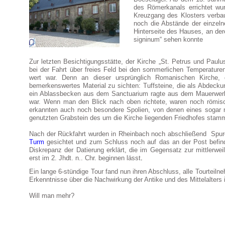
des Römerkanals errichtet wu
Kreuzgang des Klosters verba
noch die Abstände der einzeln
Hinterseite des Hauses, an de
signinum“ sehen konnte
Zur letzten Besichtigungsstätte, der Kirche „St. Petrus und Paul
bei der Fahrt über freies Feld bei den sommerlichen Temperature
wert war. Denn an dieser ursprünglich Romanischen Kirche,
bemerkenswertes Material zu sichten: Tuffsteine, die als Abdecku
ein Ablassbecken aus dem Sanctuarium ragte aus dem Mauerwerk 
war. Wenn man den Blick nach oben richtete, waren noch römi
erkannten auch noch besondere Spolien, von denen eines sogar n
genutzten Grabstein des um die Kirche liegenden Friedhofes stam
Nach der Rückfahrt wurden in Rheinbach noch abschließend Spur
Turm
gesichtet und zum Schluss noch auf das an der Post befin
Diskrepanz der Datierung erklärt, die im Gegensatz zur mittlerw
erst im 2. Jhdt. n.. Chr. beginnen lässt
.
Ein lange 6-stündige Tour fand nun ihren Abschluss, alle Tourteiln
Erkenntnisse über die Nachwirkung der Antike und des Mittelalters 
Will man mehr?